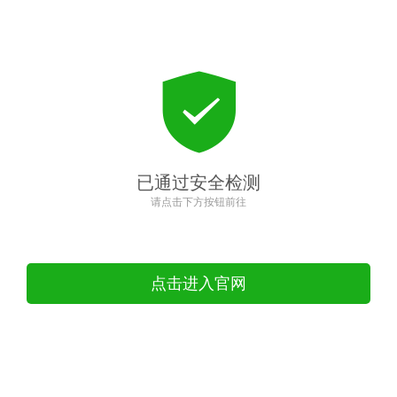
已通过安全检测
请点击下方按钮前往
点击进入官网